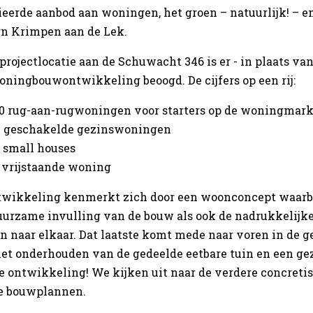
ieerde aanbod aan woningen, het groen – natuurlijk! – 
rn Krimpen aan de Lek.
projectlocatie aan de Schuwacht 346 is er - in plaats va
oningbouwontwikkeling beoogd. De cijfers op een rij:
0 rug-aan-rugwoningen voor starters op de woningmark
 geschakelde gezinswoningen
 small houses
 vrijstaande woning
twikkeling kenmerkt zich door een woonconcept waarbij
uurzame invulling van de bouw als ook de nadrukkelij
n naar elkaar. Dat laatste komt mede naar voren in de 
het onderhouden van de gedeelde eetbare tuin en een ge
 ontwikkeling! We kijken uit naar de verdere concretise
e bouwplannen.