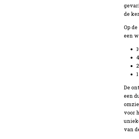
gevar
de ke
Op de 
een w
1
4
2
1
De on
een d
omzie
voor 
unieke
van d