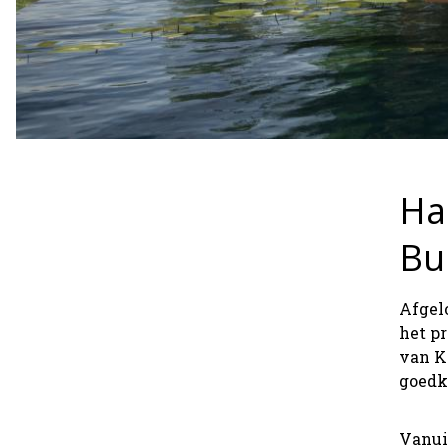
Ha
Bu
Afgel
het pr
van K
goedk
Vanuit