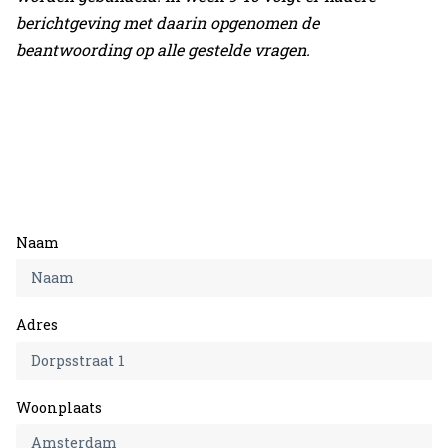
Home
berichtgeving met daarin opgenomen de
beantwoording op alle gestelde vragen.
Projecten
Expertises
Actueel
Over Verstoep
Naam
Neem contact op
Neem contact op
Adres
Woonplaats