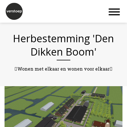
Herbestemming 'Den
Dikken Boom'
􏰀Wonen met elkaar en wonen voor elkaar􏰁