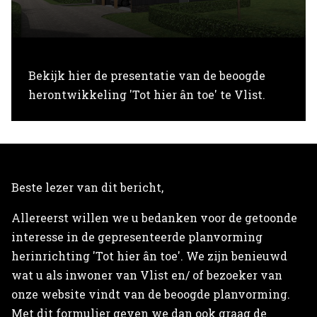
Home
Bekijk hier de presentatie van de beoogde
Projecten
herontwikkeling 'Tot hier ân toe' te Vlist.
Expertises
Actueel
Over Verstoep
Beste lezer van dit bericht,
Allereerst willen we u bedanken voor de getoonde
Neem contact op
interesse in de gepresenteerde planvorming
herinrichting 'Tot hier ân toe'. We zijn benieuwd
Neem contact op
wat u als inwoner van Vlist en/ of bezoeker van
onze website vindt van de beoogde planvorming.
Met dit formulier geven we dan ook graag de