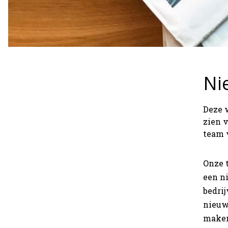
Ni
Deze w
zien v
team v
Onze t
een n
bedri
nieuw
maken