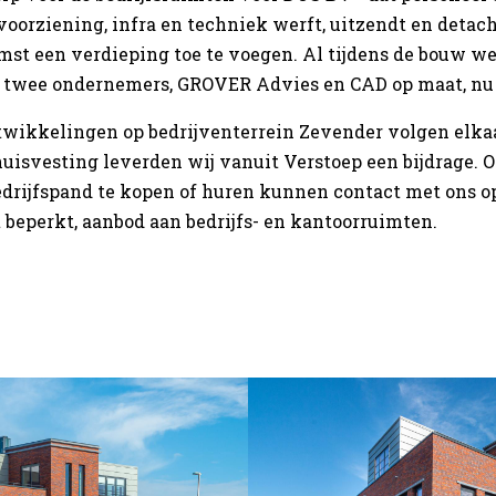
oorziening, infra en techniek werft, uitzendt en detach
st een verdieping toe te voegen. Al tijdens de bouw wer
 twee ondernemers, GROVER Advies en CAD op maat, nu 
twikkelingen op bedrijventerrein Zevender volgen elkaa
huisvesting leverden wij vanuit Verstoep een bijdrage.
edrijfspand te kopen of huren kunnen contact met ons o
t beperkt, aanbod aan bedrijfs- en kantoorruimten.