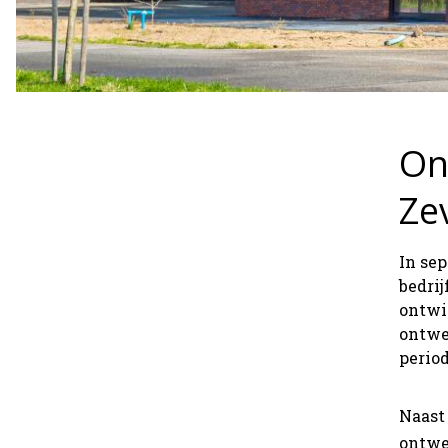
On
Ze
In se
bedri
ontwik
ontwe
perio
Naast
ontwe