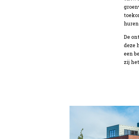
groenv
toekom
huren
De on
deze 
een b
zij he