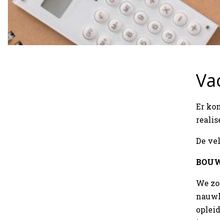
Va
Er ko
realis
De vel
BOUW
We zo
nauwk
opleid