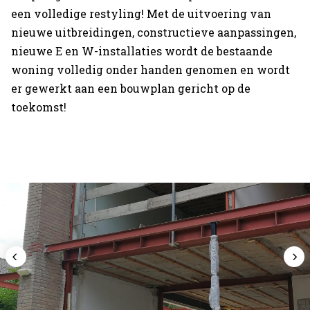
een volledige restyling! Met de uitvoering van
nieuwe uitbreidingen, constructieve aanpassingen,
nieuwe E en W-installaties wordt de bestaande
woning volledig onder handen genomen en wordt
Home
er gewerkt aan een bouwplan gericht op de
toekomst!
Projecten
Expertises
Actueel
Over Verstoep
Neem contact op
Neem contact op