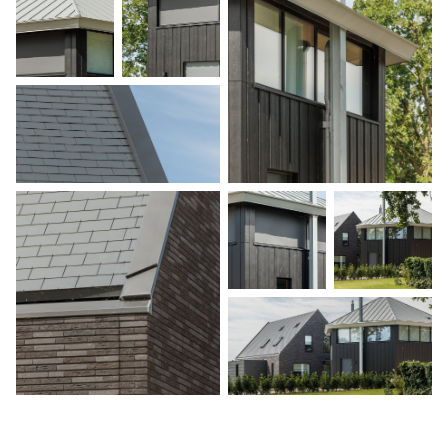
Home
Projecten
Expertises
Actueel
Over Verstoep
Neem contact op
Neem contact op