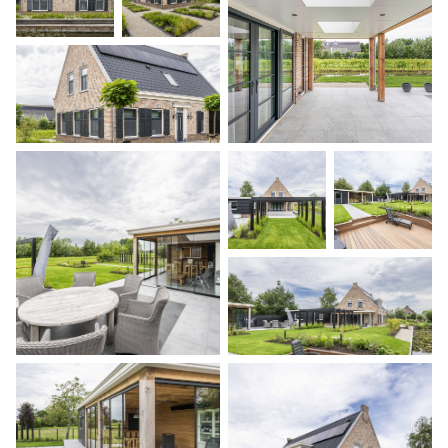
Home
Projecten
Expertises
Actueel
Over Verstoep
Neem contact op
Neem contact op